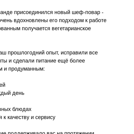
оманде присоединился новый шеф-повар -
очень вдохновлены его подходом к работе
ованным получается вегетарианское
аш прошлогодний опыт, исправили все
ты и сделали питание ещё более
м и продуманным:
ей
ждый день
овных блюдах
к качеству и сервису
ние поддерживало вас на протяжении