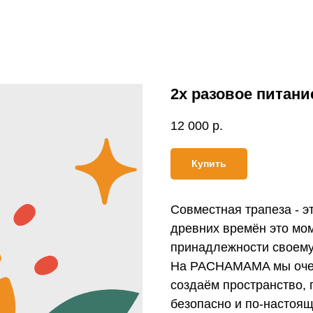
2х разовое питани
12 000
р.
Купить
Совместная трапеза - э
древних времён это мо
принадлежности своему 
На PACHAMAMA мы очень
создаём пространство, 
безопасно и по-настоя