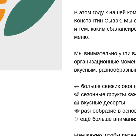
В этом году к нашей к
Константин Сывак. Мы 
и тем, каким сбалансир
меню.
Мы внимательно учли в
организационные момен
вкусным, разнообразны
🥗 больше свежих овощ
🍉 сезонные фрукты ка
🍰 вкусные десерты
🥘 разнообразие в осн
✨ ещё больше внимания 
Нам важно, чтобы пита