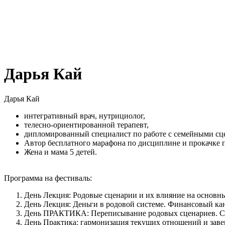
Дарья Кай
Дарья Кай
интегративный врач, нутрициолог,
телесно-ориентированной терапевт,
дипломированный специалист по работе с семейными сц
Автор бесплатного марафона по дисциплине и прокачке
Жена и мама 5 детей.
Программа на фестиваль:
День Лекция: Родовые сценарии и их влияние на основны
День Лекция: Деньги в родовой системе. Финансовый кан
День ПРАКТИКА: Переписывание родовых сценариев. Сн
День Практика: гармонизация текущих отношений и зав