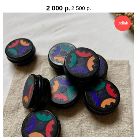
2 000
р.
2 500
р.
Collab