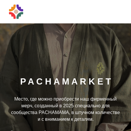
P A C H A M A R K E T
Место, где можно приобрести наш фирменный
мерч, созданный в 2025 специально для
сообщества PACHAMAMA, в штучном количестве
и с вниманием к деталям.